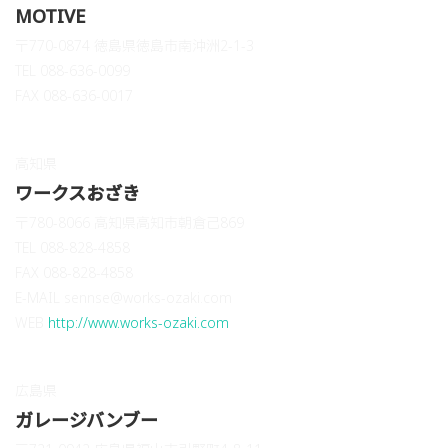
MOTIVE
〒770-0874 徳島県徳島市南沖洲2-1-3
TEL 088-636-0099
FAX 088-636-0017
高知県
ワークスおざき
〒780-8066 高知県高知市朝倉己869
TEL 088-828-4858
FAX 088-828-4858
E-MAIL sennse@works-ozaki.com
WEB
http://www.works-ozaki.com
広島県
ガレージバンブー