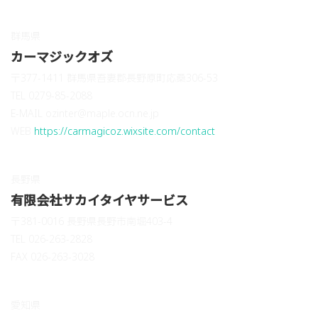
群馬県
カーマジックオズ
〒377-1411 群馬県吾妻郡長野原町応桑306-53
TEL 0279-85-2088
E-MAIL ozinter@maple.ocn.ne.jp
WEB
https://carmagicoz.wixsite.com/contact
長野県
有限会社サカイタイヤサービス
〒381-0016 長野県長野市南堀403-4
TEL 026-263-2828
FAX 026-263-3028
愛知県