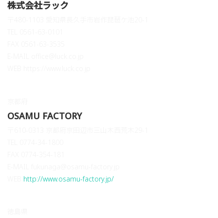
株式会社ラック
〒480-1103 愛知県長久手市岩作琵琶ケ池20-1
TEL 0561-63-0101
FAX 0561-63-3535
E-MAIL office@luck.co.jp
WEB https://www.luck.co.jp
京都府
OSAMU FACTORY
〒610-0313 京都府京田辺市三山木西荒木29-1
TEL 0774-34-1800
FAX 0774-354-181
E-MAIL fukunaga@osamu-factory.jp
WEB
http://www.osamu-factory.jp/
徳島県