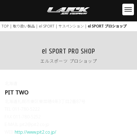
TOP
|
取り扱い製品
|
el SPORT
|
サスペンション
|
el SPORT プロショップ
el SPORT PRO SHOP
エルスポーツ プロショップ
北海道
PIT TWO
北海道札幌市東区東苗穂4条3丁目2番87号
TEL 011-780-5222
FAX 011-780-5252
E-MAIL pit2@pit2.co.jp
WEB
http://www.pit2.co.jp/