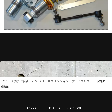
TOP
|
取り扱い製品
|
el SPORT
|
サスペンション
|
プライスリスト
|
トヨタ
GR86
COPYRIGHT LUCK. ALL RIGHTS RESERVED.