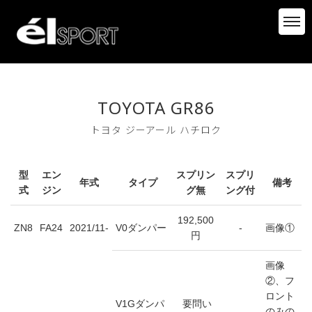
TOYOTA GR86
トヨタ ジーアール ハチロク
型
エン
スプリン
スプリ
年式
タイプ
備考
式
ジン
グ無
ング付
192,500
ZN8
FA24
2021/11-
V0ダンパー
-
画像①
円
画像
②、フ
ロント
V1Gダンパ
要問い
のみの