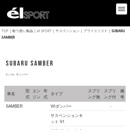
TOP
|
取り扱い製品
|
el SPORT
|
サスペンション
|
プライスリスト
|
SUBARU
SAMBER
SUBARU SAMBER
スバル サンバー
型
エン
年
スプリ
スプリ
備
車名
タイプ
式
ジン
式
ング無
ング付
考
SAMBER
V0ダンパー
-
サスペンションキ
ット V1