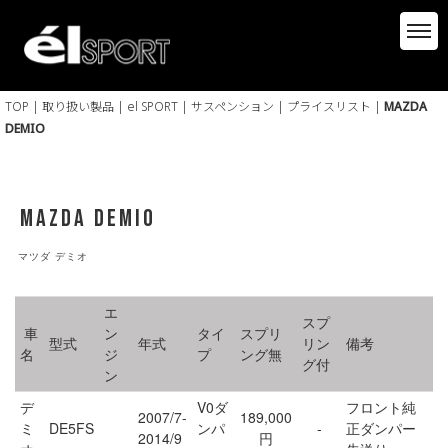
TOP
|
取り扱い製品
|
el SPORT
|
サスペンション
|
プライスリスト
|
MAZDA
DEMIO
MAZDA DEMIO
マツダ デミオ
エ
スプ
車
ン
タイ
スプリ
型式
年式
リン
備考
名
ジ
プ
ング無
グ付
ン
デ
V0ダ
フロント純
2007/7-
189,000
ミ
DE5FS
ンパ
-
正ダンパー
2014/9
円