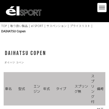
TOP
|
取り扱い製品
|
el SPORT
|
サスペンション
|
プライスリスト
|
DAIHATSU Copen
DAIHATSU Copen
ダイハツ コペン
ス
プ
エン
スプリン
リ
車名
型式
年式
タイプ
備考
ジン
グ無
ン
グ
付