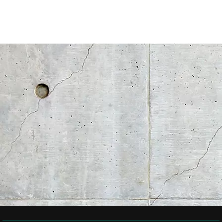
[%tags%]
[%navi-pagenation%]