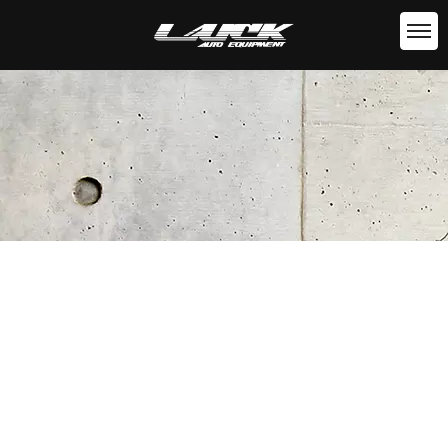
豊田しもやまラリー
HOME
|
NEWS
|
template.list
[%article_list_start%]
[!% if (image.url!="") { %]
[!% } %]
[%new:new%][%category%]
[%title%]
[%lead%]