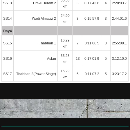
30.58
SS13
Um Al Jerem 2
3
0:17:43.6
4
2:28:03.7
km
24.90
SS14
Wadi Almatwi 2
3
0:15:57.9
3
2:44:01.6
km
Day4
16.29
SS15
Thabhan 1
7
0:11:06.5
3
2:55:08.1
km
33.28
SS16
Asfan
13
0:17:01.9
5
3:12:10.0
km
16.29
SS17
Thabhan 2(Power Stage)
5
0:11:07.2
5
3:23:17.2
km