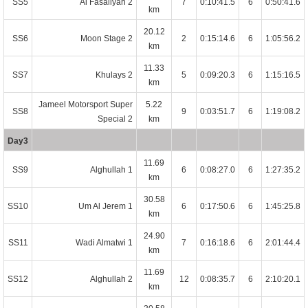
SS5
Al Fasallyah 2
7
0:10:41.5
6
0:50:41.6
km
20.12
SS6
Moon Stage 2
2
0:15:14.6
6
1:05:56.2
km
11.33
SS7
Khulays 2
5
0:09:20.3
6
1:15:16.5
km
Jameel Motorsport Super
5.22
SS8
9
0:03:51.7
6
1:19:08.2
Special 2
km
Day3
11.69
SS9
Alghullah 1
6
0:08:27.0
6
1:27:35.2
km
30.58
SS10
Um Al Jerem 1
6
0:17:50.6
6
1:45:25.8
km
24.90
SS11
Wadi Almatwi 1
7
0:16:18.6
6
2:01:44.4
km
11.69
SS12
Alghullah 2
12
0:08:35.7
6
2:10:20.1
km