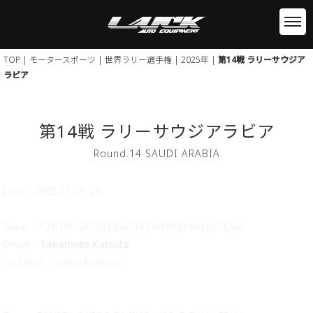
TOP
|
モータースポーツ
| 世界ラリー選手権 |
2025年
|
第14戦 ラリーサウジア
ラビア
第14戦 ラリーサウジアラビア
Round.14 SAUDI ARABIA
Date：2025.11.25~29
Team：TOYOTA GAZOO RACING WORLD RALLY TEAM
Driver：
Takamoto Katsuta
Co.Driver：Aaron Johnston