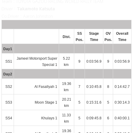
Team：TOYOTA GAZOO RACING WORLD RALLY TEAM
Driver：
Takamoto Katsuta
Co.Driver：Aaron Johnston
SS
Stage
OV
Overall
Dist.
Pos.
Time
Pos.
Time
Day1
Jameel Motorsport Super
5.22
SS1
9
0:03:56.9
9
0:03:56.9
Special 1
km
Day2
19.36
SS2
Al Fasallyah 1
7
0:10:45.8
8
0:14:42.7
km
20.21
SS3
Moon Stage 1
5
0:15:31.6
5
0:30:14.3
km
11.33
SS4
Khulays 1
5
0:09:45.8
6
0:40:00.1
km
19.36