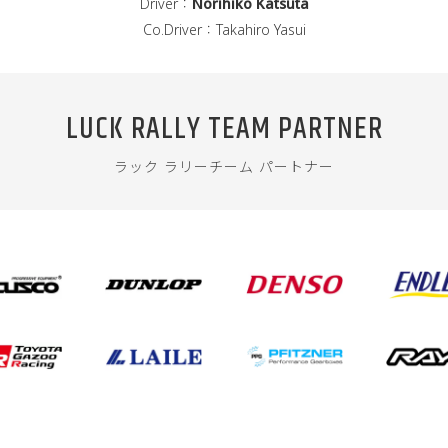
Driver：
Norihiko
Katsuta
Co.Driver：Takahiro Yasui
LUCK RALLY TEAM PARTNER
ラック ラリーチーム パートナー