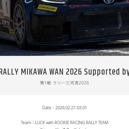
 RALLY MIKAWA WAN 2026 Supported by
第1戦 ラリー三河湾2026
Date：2026.02.27-03.01
Team：LUCK with ROOKIE RACING RALLY TEAM